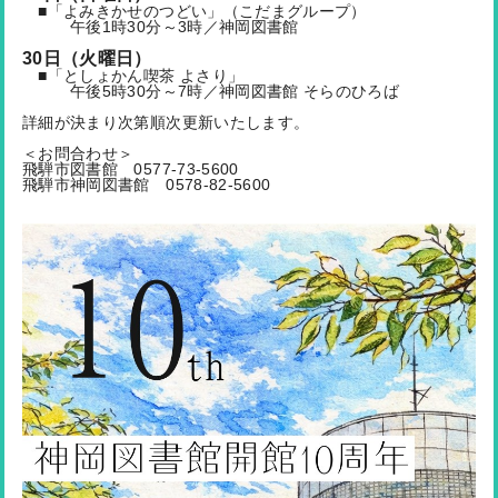
■「よみきかせのつどい」（こだまグループ）
午後1時30分～3時／神岡図書館
30日（火曜日）
■「としょかん喫茶 よさり」
午後5時30分～7時／神岡図書館 そらのひろば
詳細が決まり次第順次更新いたします。
＜お問合わせ＞
飛騨市図書館 0577-73-5600
飛騨市神岡図書館 0578-82-5600