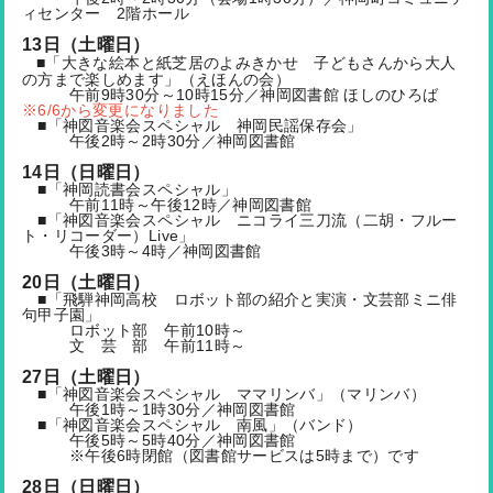
ィセンター 2階ホール
13日（土曜日）
■「大きな絵本と紙芝居のよみきかせ 子どもさんから大人
の方まで楽しめます」（えほんの会）
午前9時30分～10時15分／神岡図書館 ほしのひろば
※6/6から変更になりました
■「神図音楽会スペシャル 神岡民謡保存会」
午後2時～2時30分／神岡図書館
14日（日曜日）
■「神岡読書会スペシャル」
午前11時～午後12時／神岡図書館
■「神図音楽会スペシャル ニコライ三刀流（二胡・フルー
ト・リコーダー）Live」
午後3時～4時／神岡図書館
20日（土曜日）
■「飛騨神岡高校 ロボット部の紹介と実演・文芸部ミニ俳
句甲子園」
ロボット部 午前10時～
文 芸 部 午前11時～
27日（土曜日）
■「神図音楽会スペシャル ママリンバ」（マリンバ）
午後1時～1時30分／神岡図書館
■「神図音楽会スペシャル 南風」（バンド）
午後5時～5時40分／神岡図書館
※午後6時閉館（図書館サービスは5時まで）です
28日（日曜日）