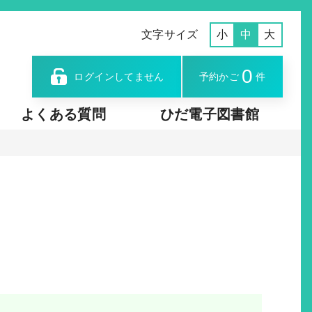
文字サイズ
小
中
大
0
ログインしてません
予約かご
件
よくある質問
ひだ電子図書館