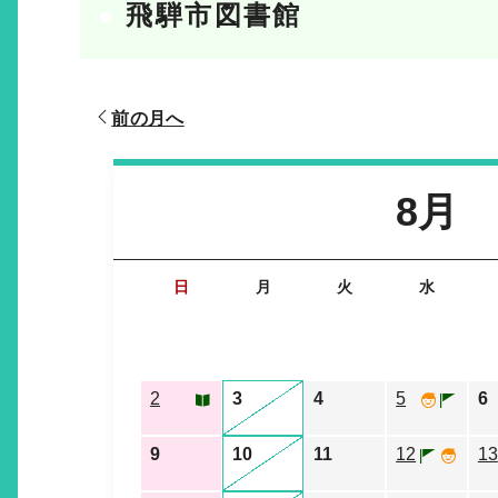
飛騨市図書館
前の月へ
8月
日
月
火
水
2
3
4
5
6
9
10
11
12
13