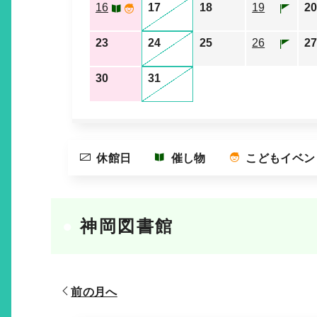
16
17
18
19
20
23
24
25
26
27
30
31
休館日
催し物
こどもイベン
神岡図書館
前の月へ