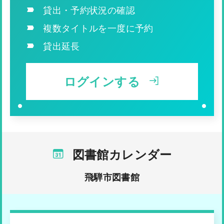
貸出・予約状況の確認
飛騨市図書館で調査をしたい方へ （調査協力依
複数タイトルを一度に予約
頼、レポート・論文等提出のお願い）
貸出延長
2026年07月24日
イベント
戦争童話上映会
ログインする
2026年07月24日
イベント
8月のおはなし会・ひるまり
図書館カレンダー
2026年07月23日
イベント
図書館でゲーム！
飛騨市図書館
2026年07月22日
お知らせ
自由に使えるホワイトボードあります