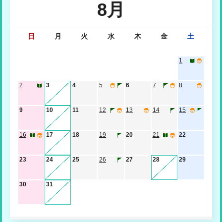
8月
2026年07月17日
イベント
日
月
火
水
木
金
土
なつやすみ図書館カード
1
2026年07月10日
お知らせ
2
3
4
5
6
7
8
ボードゲームの貸出ができます
9
10
11
12
13
14
15
2026年07月01日
お知らせ
［荒垣秀雄顕彰作文コンクール］作品募集中
16
17
18
19
20
21
22
23
24
25
26
27
28
29
30
31